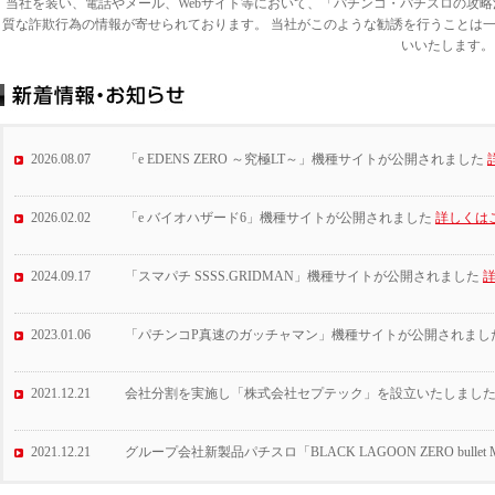
当社を装い、電話やメール、Webサイト等において、「パチンコ・パチスロの攻
質な詐欺行為の情報が寄せられております。 当社がこのような勧誘を行うことは
いいたします。
2026.08.07
「e EDENS ZERO ～究極LT～」機種サイトが公開されました
2026.02.02
「e バイオハザード6」機種サイトが公開されました
詳しくは
2024.09.17
「スマパチ SSSS.GRIDMAN」機種サイトが公開されました
2023.01.06
「パチンコP真速のガッチャマン」機種サイトが公開されまし
2021.12.21
会社分割を実施し「株式会社セプテック」を設立いたしまし
2021.12.21
グループ会社新製品パチスロ「BLACK LAGOON ZERO bul