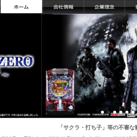
「サクラ・打ち子」等の不審な