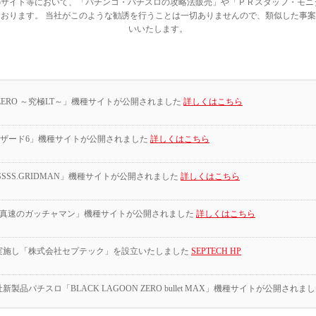
ebサイト等において、「パチンコ・パチスロの攻略法販売」や「ＰＲスタッフ・モニ
おります。 当社がこのような勧誘を行うことは一切ありませんので、類似した事
いいたします。
S ZERO ～究極LT～」機種サイトが公開されました
詳しくはこちら
ハザード6」機種サイトが公開されました
詳しくはこちら
SSSS.GRIDMAN」機種サイトが公開されました
詳しくはこちら
P真速のガッチャマン」機種サイトが公開されました
詳しくはこちら
実施し「株式会社セプテック」を設立いたしました
SEPTECH HP
製品パチスロ「BLACK LAGOON ZERO bullet MAX」機種サイトが公開されま